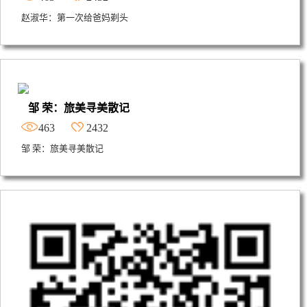
赵淑华：第一次给爸妈剃头
邹 荣：旅美寻美散记
463
2432
邹 荣：旅美寻美散记